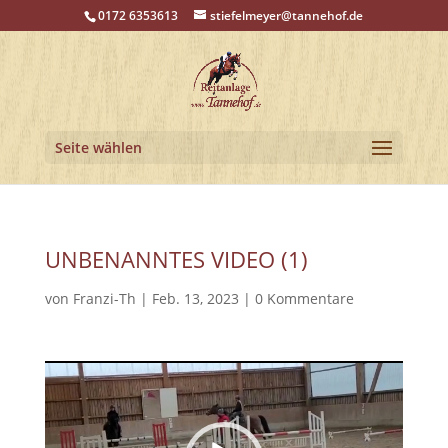
0172 6353613
stiefelmeyer@tannehof.de
Seite wählen
UNBENANNTES VIDEO (1)
von
Franzi-Th
|
Feb. 13, 2023
|
0 Kommentare
Video-
Player