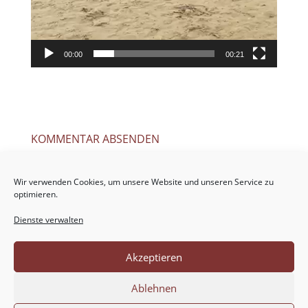
00:00
00:21
KOMMENTAR ABSENDEN
Deine E-Mail-Adresse wird nicht veröffentlicht.
Erforderliche Felder sind mit
*
markiert
Wir verwenden Cookies, um unsere Website und unseren Service zu
optimieren.
Dienste verwalten
Akzeptieren
Ablehnen