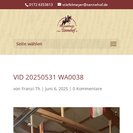
0172 6353613
stiefelmeyer@tannehof.de
Seite wählen
VID 20250531 WA0038
von
Franzi-Th
|
Juni 6, 2025
|
0 Kommentare
Video-
Player