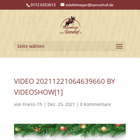
0172 6353613
stiefelmeyer@tannehof.de
Seite wählen
VIDEO 20211221064639660 BY
VIDEOSHOW[1]
von
Franzi-Th
|
Dez. 25, 2021
|
0 Kommentare
Video-
Player