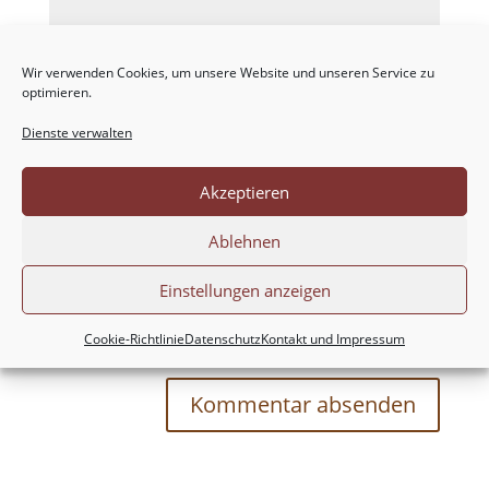
Wir verwenden Cookies, um unsere Website und unseren Service zu
optimieren.
Dienste verwalten
Akzeptieren
Ablehnen
Einstellungen anzeigen
Meinen Namen, meine E-Mail-Adresse und
meine Website in diesem Browser für die nächste
Cookie-Richtlinie
Datenschutz
Kontakt und Impressum
Kommentierung speichern.