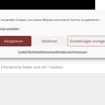
 verwenden Cookies, um unsere Website und unseren Service zu optimieren.
nste verwalten
00:38
Akzeptieren
Ablehnen
Einstellungen anzeig
Cookie-Richtlinie
Datenschutz
Kontakt und Impressum
.
Erforderliche Felder sind mit
*
markiert