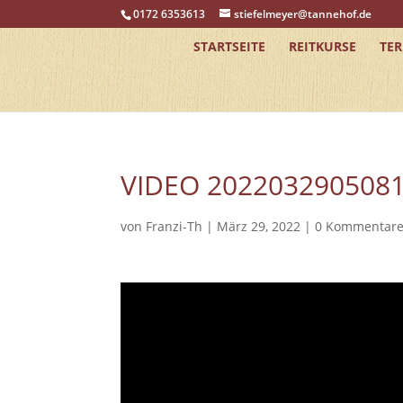
0172 6353613
stiefelmeyer@tannehof.de
STARTSEITE
REITKURSE
TE
VIDEO 202203290508
von
Franzi-Th
|
März 29, 2022
|
0 Kommentar
Video-
Player